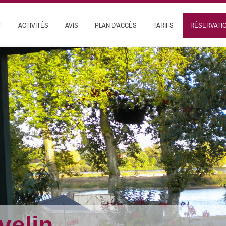
F
ACTIVITÉS
AVIS
PLAN D'ACCÈS
TARIFS
RÉSERVATI
velin