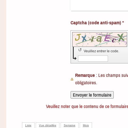
Captcha (code anti-spam) *
↺
Veuillez entrer le code.
Remarque
: Les champs sui
obligatoires.
Veuillez noter que le contenu de ce formulair
Liste
Vue détaillée
Semaine
Mois