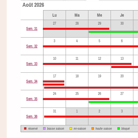
Août 2026
Lu
Ma
Me
Je
27
28
29
30
Sem. 31
3
4
5
6
Sem. 32
10
11
12
13
Sem. 33
17
18
19
20
Sem. 34
24
25
26
27
Sem. 35
31
1
2
3
Sem. 36
réservé
basse saison
mi-saison
haute saison
bloqué