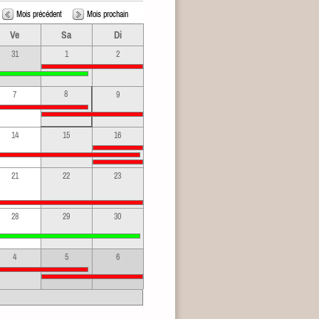
Mois précédent
Mois prochain
Ve
Sa
Di
31
1
2
8
7
9
14
15
16
21
22
23
28
29
30
4
5
6