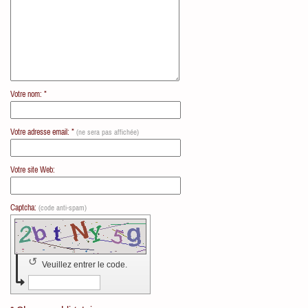
Votre nom: *
Votre adresse email: *
(ne sera pas affichée)
Votre site Web:
Captcha:
(code anti-spam)
↺
Veuillez entrer le code.